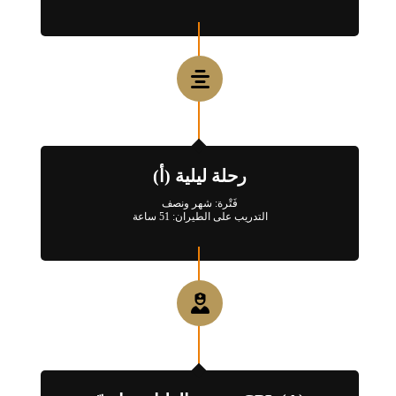
رحلة ليلية (أ)
فَتْرة: شهر ونصف
التدريب على الطيران: 51 ساعة