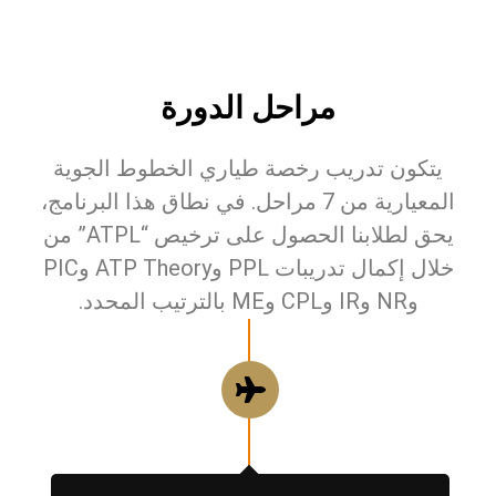
مراحل الدورة
يتكون تدريب رخصة طياري الخطوط الجوية
المعيارية من 7 مراحل. في نطاق هذا البرنامج،
يحق لطلابنا الحصول على ترخيص “ATPL” من
خلال إكمال تدريبات PPL وATP Theory وPIC
وNR وIR وCPL وME بالترتيب المحدد.