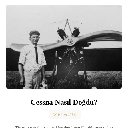
Cessna Nasıl Doğdu?
13 Ekim 2025
Ticari havacılık ve uçaklar denilince ilk aklımıza gelen