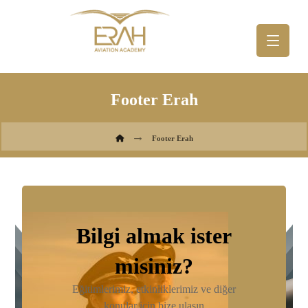
Footer Erah
Footer Erah
Bilgi almak ister
misiniz?
Eğitimlerimiz, etkinliklerimiz ve diğer
konular için bize ulaşın